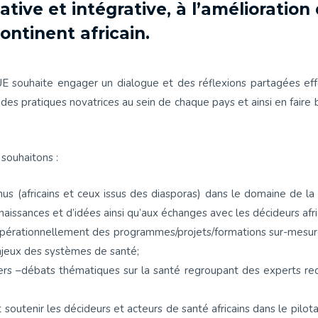
tive et intégrative, à l’amélioratio
ontinent africain.
uhaite engager un dialogue et des réflexions partagées effecti
es pratiques novatrices au sein de chaque pays et ainsi en faire 
souhaitons :
us (africains et ceux issus des diasporas) dans le domaine de la
aissances et d’idées ainsi qu’aux échanges avec les décideurs afri
 opérationnellement des programmes/projets/formations sur-mesure
enjeux des systèmes de santé;
ers –débats thématiques sur la santé regroupant des experts re
 soutenir les décideurs et acteurs de santé africains dans le pilot